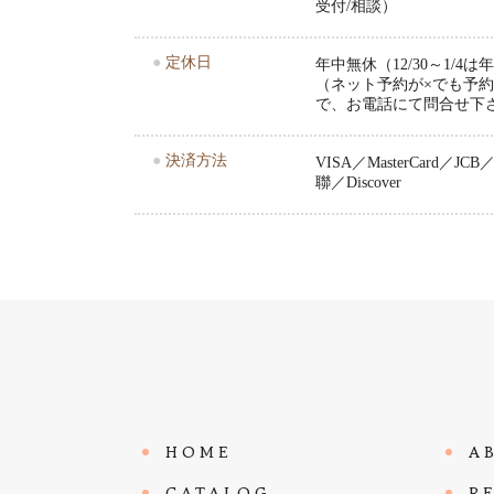
受付/相談）
●
定休日
年中無休（12/30～1/4
（ネット予約が×でも予
で、お電話にて問合せ下
●
決済方法
VISA／MasterCard／JCB／A
聯／Discover
HOME
A
CATALOG
R