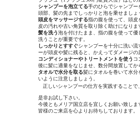
シャンプーを泡立てる
手のひらでシャンプー
頭部、髪の先までしっかりと泡を乗せましょ
頭皮をマッサージする
指の腹を使って、頭皮
皮の汚れや古い角質を取り除く助けになりま
髪を洗う
泡を付けたまま、指の腹を使って優
洗うことが重要です。
しっかりとすすぐ
シャンプーを十分に洗い流
ーが頭皮や髪に残ると、かえってダメージの
コンディショナーやトリートメントを使う
コ
後に髪に適量をなじませ、数分間放置してか
タオルで水分を取る
髪にタオルを巻いて水分
いように注意しましょう。
正しいシャンプーの仕方を実践することで
是非お試し下さい。
今後ともメリア国立店を宜しくお願い致しま
皆様のご来店を心よりお待ちしております。