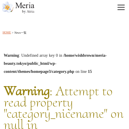
HOME
News一覧
Warning
: Undefined array key 0 in
/home/wishbrown/meria-
beauty.tokyo/public_html/wp-
content/themes/homepage3/category.php
on line
15
Warning
: Attempt to
read property
"category_nicename" on
null in