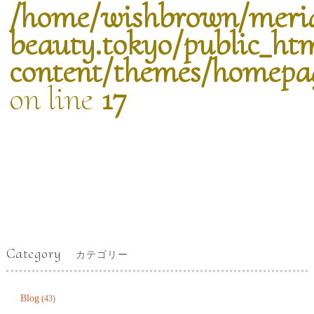
/home/wishbrown/meri
beauty.tokyo/public_ht
content/themes/homepag
on line
17
Category
カテゴリー
Blog
(43)