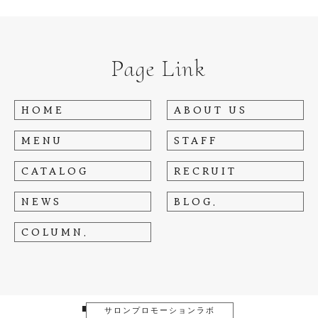
Page Link
HOME
ABOUT US
MENU
STAFF
CATALOG
RECRUIT
NEWS
BLOG.
COLUMN.
■
サロンプロモーションラボ