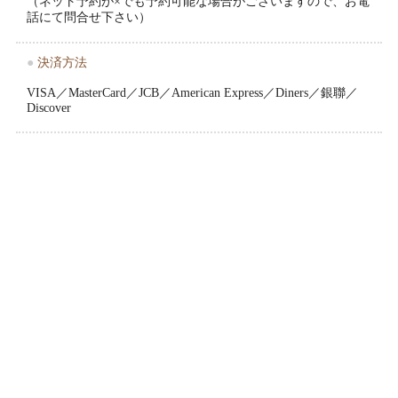
（ネット予約が×でも予約可能な場合がございますので、お電
話にて問合せ下さい）
●
決済方法
VISA／MasterCard／JCB／American Express／Diners／銀聯／
Discover