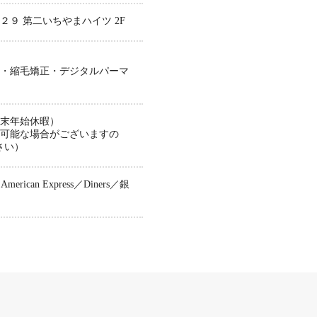
２９ 第二いちやまハイツ 2F
ラー・縮毛矯正・デジタルパーマ
は年末年始休暇）
約可能な場合がございますの
さい）
merican Express／Diners／銀