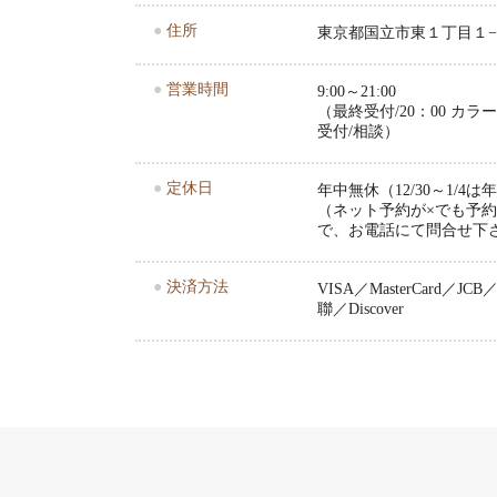
●
住所
東京都国立市東１丁目１−
●
営業時間
9:00～21:00
（最終受付/20：00 カ
受付/相談）
●
定休日
年中無休（12/30～1/4
（ネット予約が×でも予
で、お電話にて問合せ下
●
決済方法
VISA／MasterCard／JCB／A
聯／Discover