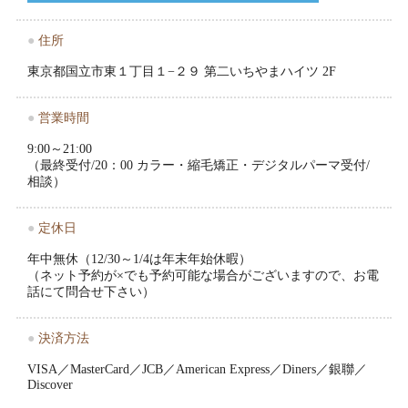
●
住所
東京都国立市東１丁目１−２９ 第二いちやまハイツ 2F
●
営業時間
9:00～21:00
（最終受付/20：00 カラー・縮毛矯正・デジタルパーマ受付/
相談）
●
定休日
年中無休（12/30～1/4は年末年始休暇）
（ネット予約が×でも予約可能な場合がございますので、お電
話にて問合せ下さい）
●
決済方法
VISA／MasterCard／JCB／American Express／Diners／銀聯／
Discover