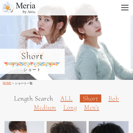
Short
Short
ショート
HOME
ショート一覧
Length Search
ALL
Short
Bob
Medium
Long
Men’s