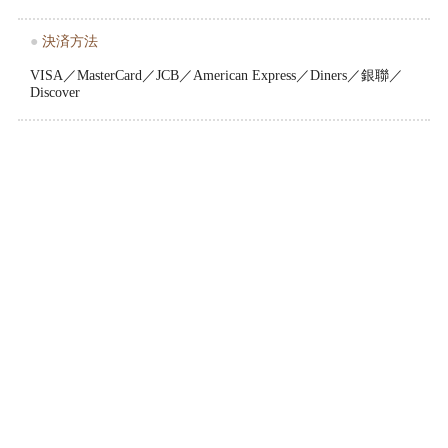
●
決済方法
VISA／MasterCard／JCB／American Express／Diners／銀聯／
Discover