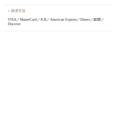
●
決済方法
VISA／MasterCard／JCB／American Express／Diners／銀聯／
Discover