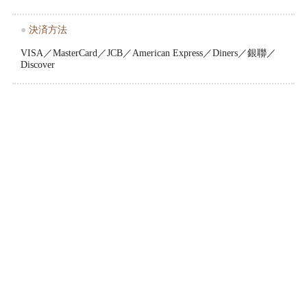
●
決済方法
VISA／MasterCard／JCB／American Express／Diners／銀聯／
Discover