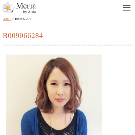
HOME
B009066284
B009066284