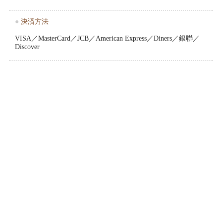
●
決済方法
VISA／MasterCard／JCB／American Express／Diners／銀聯／
Discover