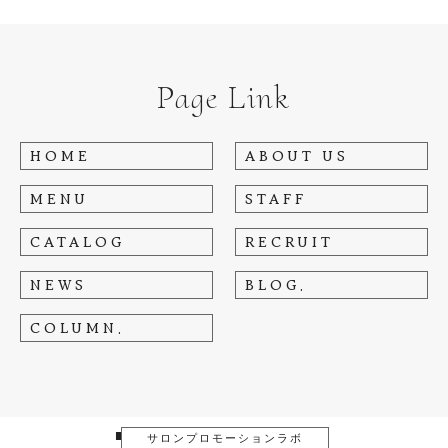
Page Link
HOME
ABOUT US
MENU
STAFF
CATALOG
RECRUIT
NEWS
BLOG.
COLUMN.
■
サロンプロモーションラボ