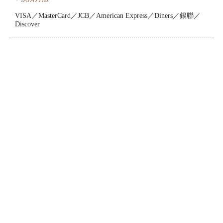
VISA／MasterCard／JCB／American Express／Diners／銀聯／
Discover