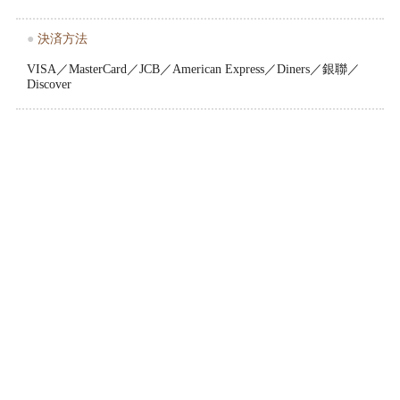
●
決済方法
VISA／MasterCard／JCB／American Express／Diners／銀聯／
Discover