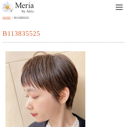
HOME
B113835525
B113835525